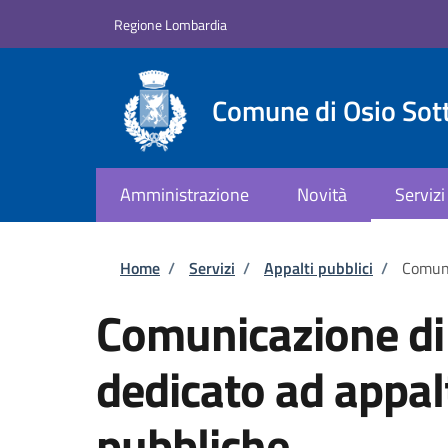
Salta al contenuto principale
Skip to footer content
Regione Lombardia
Comune di Osio Sot
Amministrazione
Novità
Servizi
Briciole di pane
Home
/
Servizi
/
Appalti pubblici
/
Comuni
Comunicazione di
dedicato ad appa
pubbliche