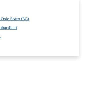
 Osio Sotto (BG)
bardia.it
t