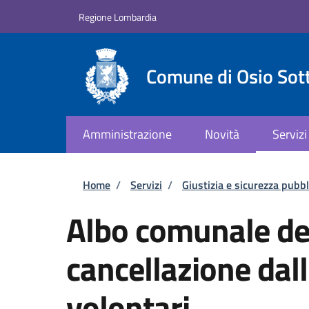
Salta al contenuto principale
Skip to footer content
Regione Lombardia
Comune di Osio Sot
Amministrazione
Novità
Servizi
Briciole di pane
Home
/
Servizi
/
Giustizia e sicurezza pubbl
Albo comunale dei
cancellazione dal
volontari