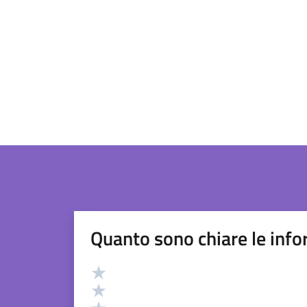
Quanto sono chiare le info
Valutazione
Valuta 5 stelle su 5
Valuta 4 stelle su 5
Valuta 3 stelle su 5