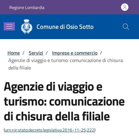
Salta al contenuto principale
Skip to footer content
Regione Lombardia
Comune di Osio Sotto
Briciole di pane
Home
/
Servizi
/
Imprese e commercio
/
Agenzie di viaggio e turismo: comunicazione di chisura
della filiale
Agenzie di viaggio e
turismo: comunicazione
di chisura della filiale
(
urn:nir:stato:decreto.legislativo:2016-11-25;222
)