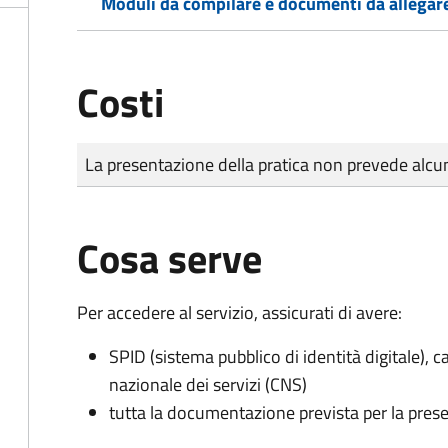
Moduli da compilare e documenti da allegar
Costi
Tipo di pagamento
Importo
La presentazione della pratica non prevede al
Cosa serve
Per accedere al servizio, assicurati di avere:
SPID (sistema pubblico di identità digitale), ca
nazionale dei servizi (CNS)
tutta la documentazione prevista per la prese