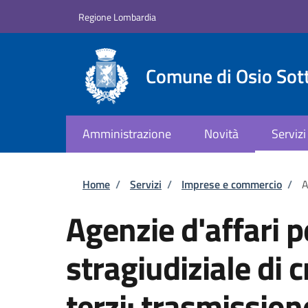
Salta al contenuto principale
Skip to footer content
Regione Lombardia
Comune di Osio Sot
Amministrazione
Novità
Servizi
Briciole di pane
Home
/
Servizi
/
Imprese e commercio
/
A
Agenzie d'affari 
stragiudiziale di c
terzi: trasmission