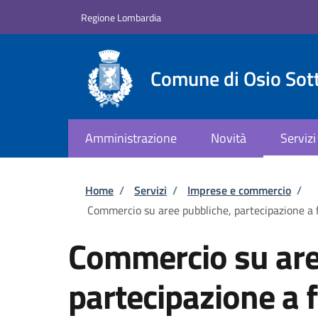
Salta al contenuto principale
Skip to footer content
Regione Lombardia
Comune di Osio Sot
Amministrazione
Novità
Servizi
Briciole di pane
Home
/
Servizi
/
Imprese e commercio
/
Commercio su aree pubbliche, partecipazione a 
Commercio su are
partecipazione a f