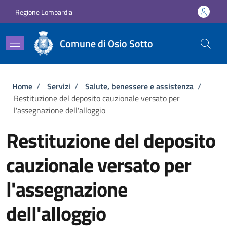
Salta al contenuto principale
Skip to footer content
Regione Lombardia
Comune di Osio Sotto
Briciole di pane
Home
/
Servizi
/
Salute, benessere e assistenza
/
Restituzione del deposito cauzionale versato per
l'assegnazione dell'alloggio
Restituzione del deposito
cauzionale versato per
l'assegnazione
dell'alloggio