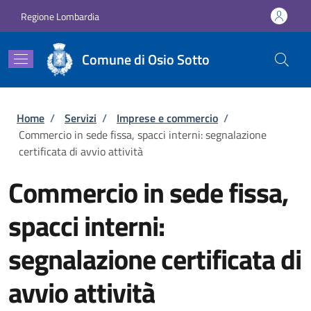
Salta al contenuto principale
Skip to footer content
Regione Lombardia
Comune di Osio Sotto
Briciole di pane
Home
/
Servizi
/
Imprese e commercio
/
Commercio in sede fissa, spacci interni: segnalazione
certificata di avvio attività
Commercio in sede fissa,
spacci interni:
segnalazione certificata di
avvio attività