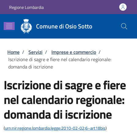
Salta al contenuto principale
Skip to footer content
Regione Lombardia
Comune di Osio Sotto
Briciole di pane
Home
/
Servizi
/
Imprese e commercio
/
Iscrizione di sagre e fiere nel calendario regionale:
domanda di iscrizione
Iscrizione di sagre e fiere
nel calendario regionale:
domanda di iscrizione
(
urn:nir:regione.lombardia:legge:2010-02-02;6~art18bis
)