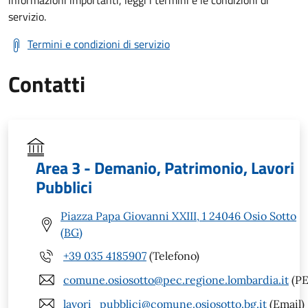
informazioni importanti, leggi i termini e le condizioni di
servizio.
Termini e condizioni di servizio
Contatti
Area 3 - Demanio, Patrimonio, Lavori
Pubblici
Piazza Papa Giovanni XXIII, 1 24046 Osio Sotto
(BG)
+39 035 4185907
(Telefono)
comune.osiosotto@pec.regione.lombardia.it
(PE
lavori_pubblici@comune.osiosotto.bg.it
(Email)