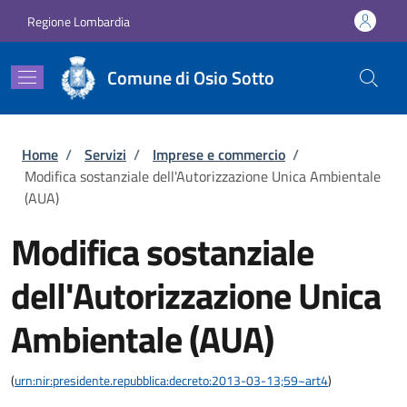
Salta al contenuto principale
Skip to footer content
Regione Lombardia
Comune di Osio Sotto
Briciole di pane
Home
/
Servizi
/
Imprese e commercio
/
Modifica sostanziale dell'Autorizzazione Unica Ambientale
(AUA)
Modifica sostanziale
dell'Autorizzazione Unica
Ambientale (AUA)
(
urn:nir:presidente.repubblica:decreto:2013-03-13;59~art4
)