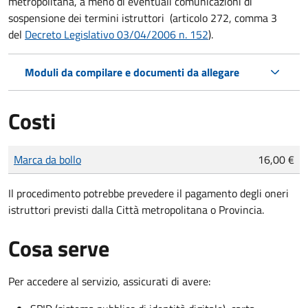
metropolitana, a meno di eventuali comunicazioni di
sospensione dei termini istruttori (articolo 272, comma 3
del
Decreto Legislativo 03/04/2006 n. 152
).
Moduli da compilare e documenti da allegare
Costi
Tipo di pagamento
Importo
Marca da bollo
16,00 €
Il procedimento potrebbe prevedere il pagamento degli oneri
istruttori previsti dalla Città metropolitana o Provincia.
Cosa serve
Per accedere al servizio, assicurati di avere: