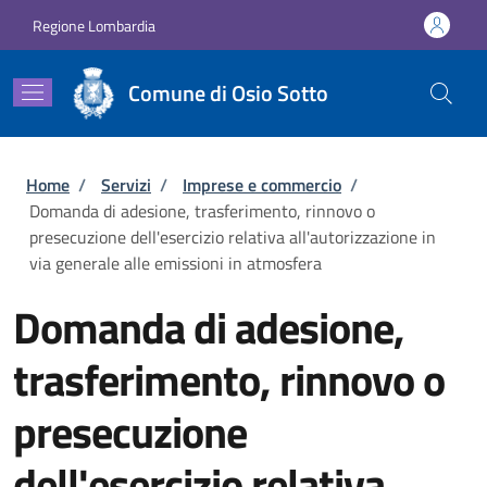
Salta al contenuto principale
Skip to footer content
Regione Lombardia
Comune di Osio Sotto
Briciole di pane
Home
/
Servizi
/
Imprese e commercio
/
Domanda di adesione, trasferimento, rinnovo o
presecuzione dell'esercizio relativa all'autorizzazione in
via generale alle emissioni in atmosfera
Domanda di adesione,
trasferimento, rinnovo o
presecuzione
dell'esercizio relativa