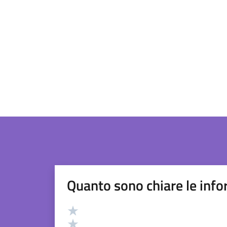
Quanto sono chiare le info
Valutazione
Valuta 5 stelle su 5
Valuta 4 stelle su 5