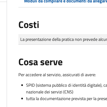
Moduli da compilare e documenti da allegar
Costi
Tipo di pagamento
Importo
La presentazione della pratica non prevede al
Cosa serve
Per accedere al servizio, assicurati di avere:
SPID (sistema pubblico di identità digitale), ca
nazionale dei servizi (CNS)
tutta la documentazione prevista per la prese