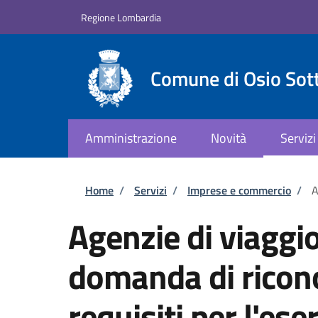
Salta al contenuto principale
Skip to footer content
Regione Lombardia
Comune di Osio Sot
Amministrazione
Novità
Servizi
Briciole di pane
Home
/
Servizi
/
Imprese e commercio
/
A
Agenzie di viaggio
domanda di ricon
requisiti per l'eser