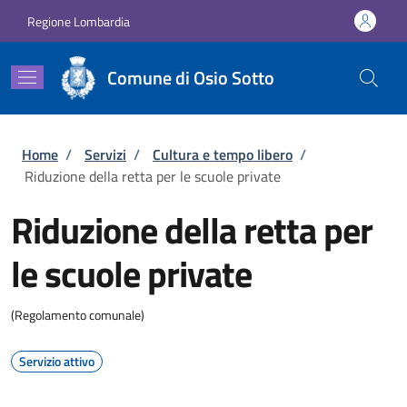
Salta al contenuto principale
Skip to footer content
Regione Lombardia
Comune di Osio Sotto
Briciole di pane
Home
/
Servizi
/
Cultura e tempo libero
/
Riduzione della retta per le scuole private
Riduzione della retta per
le scuole private
(Regolamento comunale)
Servizio attivo