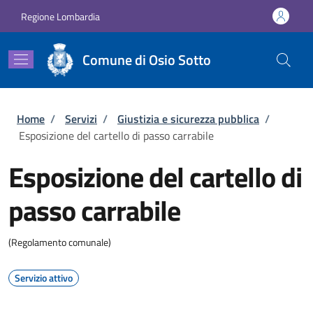
Salta al contenuto principale
Skip to footer content
Regione Lombardia
Comune di Osio Sotto
Briciole di pane
Home
/
Servizi
/
Giustizia e sicurezza pubblica
/
Esposizione del cartello di passo carrabile
Esposizione del cartello di
passo carrabile
(Regolamento comunale)
Servizio attivo