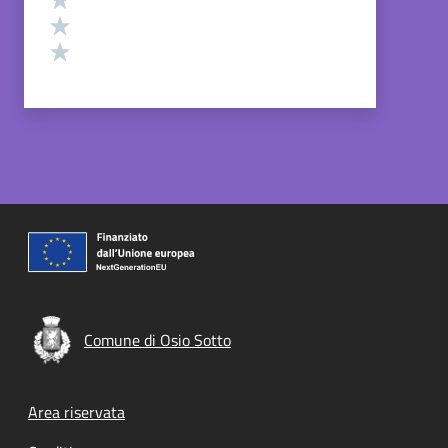
Valuta 2 stelle su 5
Valuta 1 stelle su 5
Comune di Osio Sotto
Footer menu
Area riservata