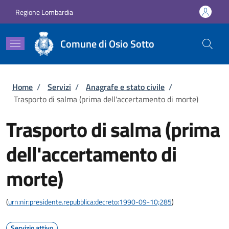
Salta al contenuto principale
Skip to footer content
Regione Lombardia
Comune di Osio Sotto
Briciole di pane
Home
/
Servizi
/
Anagrafe e stato civile
/
Trasporto di salma (prima dell'accertamento di morte)
Trasporto di salma (prima
dell'accertamento di
morte)
(
urn:nir:presidente.repubblica:decreto:1990-09-10;285
)
Servizio attivo