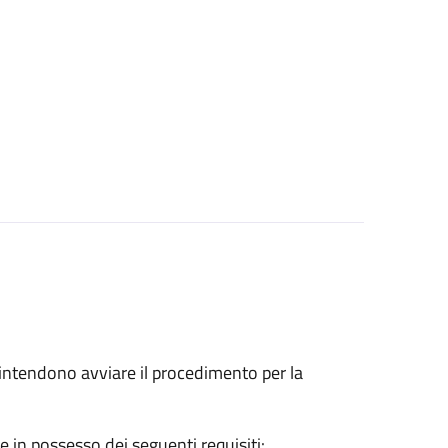
he intendono avviare il procedimento per la
e in possesso dei seguenti requisiti: