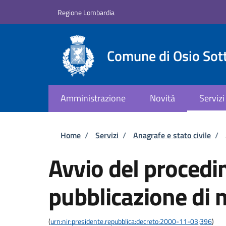
Salta al contenuto principale
Skip to footer content
Regione Lombardia
Comune di Osio Sot
Amministrazione
Novità
Servizi
Briciole di pane
Home
/
Servizi
/
Anagrafe e stato civile
/
Avvio del procedi
pubblicazione di
(
urn:nir:presidente.repubblica:decreto:2000-11-03;396
)