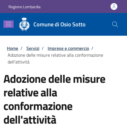
Salta al contenuto principale
Skip to footer content
Regione Lombardia
Comune di Osio Sotto
Briciole di pane
Home
/
Servizi
/
Imprese e commercio
/
Adozione delle misure relative alla conformazione
dell'attività
Adozione delle misure
relative alla
conformazione
dell'attività