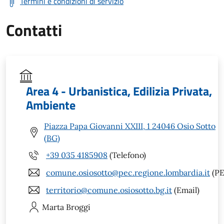
Termini e condizioni di servizio
Contatti
Area 4 - Urbanistica, Edilizia Privata,
Ambiente
Piazza Papa Giovanni XXIII, 1 24046 Osio Sotto
(BG)
+39 035 4185908
(Telefono)
comune.osiosotto@pec.regione.lombardia.it
(PE
territorio@comune.osiosotto.bg.it
(Email)
Marta
Broggi