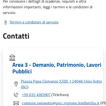
Per conoscere i dettagli di scadenze, requisiti e altre
informazioni importanti, leggi i termini e le condizioni di
servizio.
Termini e condizioni di servizio
Contatti
Area 3 - Demanio, Patrimonio, Lavori
Pubblici
Piazza Papa Giovanni XXIII, 1 24046 Osio Sotto
(BG)
+39 035 4185907
(Telefono)
comune.osiosotto@pec.regione.lombardia.it
(PE