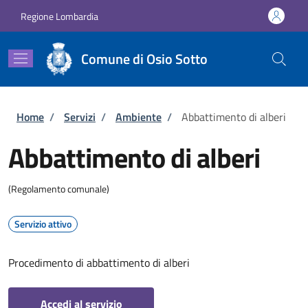
Salta al contenuto principale
Skip to footer content
Regione Lombardia
Comune di Osio Sotto
Briciole di pane
Home
/
Servizi
/
Ambiente
/
Abbattimento di alberi
Abbattimento di alberi
(Regolamento comunale)
Servizio attivo
Procedimento di abbattimento di alberi
Accedi al servizio