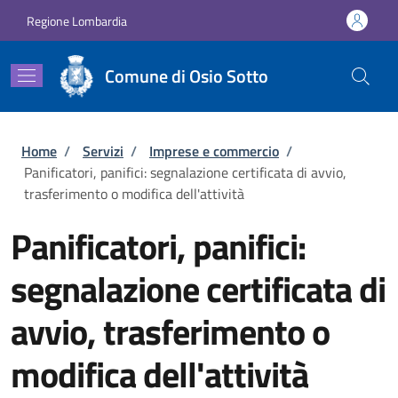
Salta al contenuto principale
Skip to footer content
Regione Lombardia
Comune di Osio Sotto
Briciole di pane
Home
/
Servizi
/
Imprese e commercio
/
Panificatori, panifici: segnalazione certificata di avvio,
trasferimento o modifica dell'attività
Panificatori, panifici:
segnalazione certificata di
avvio, trasferimento o
modifica dell'attività