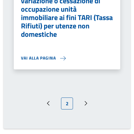
variazione o cessazione di
occupazione unità
immobiliare ai fini TARI (Tassa
Rifiuti) per utenze non
domestiche
VAI ALLA PAGINA
Pagina attuale
2
Pagina precedente
Prossima pagina