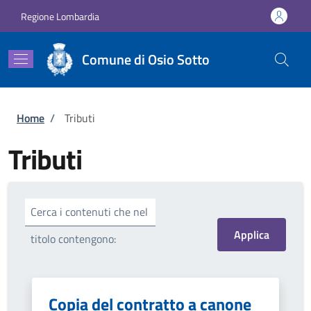
Salta al contenuto principale
Skip to footer content
Regione Lombardia
Comune di Osio Sotto
Briciole di pane
Home
/
Tributi
Tributi
Cerca i contenuti che nel
titolo contengono:
Copia del contratto a canone