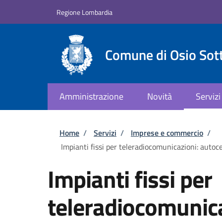
Salta al contenuto principale
Skip to footer content
Regione Lombardia
Comune di Osio Sot
Amministrazione
Novità
Servizi
Briciole di pane
Home
/
Servizi
/
Imprese e commercio
/
Impianti fissi per teleradiocomunicazioni: autoce
Impianti fissi per
teleradiocomunica