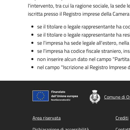
l'intervento, tra cui la ragione sociale, la sede 
iscritta presso il Registro imprese della Camera 
se il titolare o legale rappresentante ha co
se il titolare o legale rappresentante ha re
se l'impresa ha sede legale all'estero, nell
se l'impresa ha codice fiscale straniero, in
non inserire alcun dato nel campo "Partita
nel campo "Iscrizione al Registro Imprese
Comune di Os
Footer menu
Area riservata
Crediti
Dichiarazione di accessibilità
Contatt