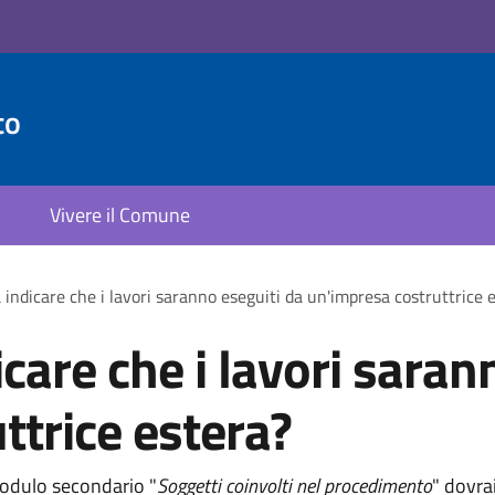
to
Vivere il Comune
 indicare che i lavori saranno eseguiti da un'impresa costruttrice 
care che i lavori saran
ttrice estera?
modulo secondario "
Soggetti coinvolti nel procedimento
" dovra