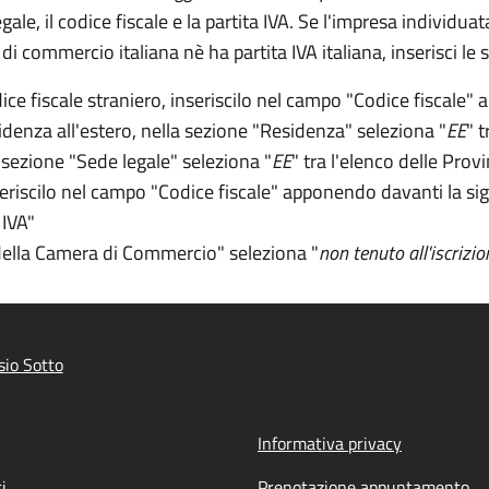
legale, il codice fiscale e la partita IVA. Se l'impresa individ
di commercio italiana nè ha partita IVA italiana, inserisci le
dice fiscale straniero, inseriscilo nel campo "Codice fiscale"
a
sidenza all'estero, nella sezione "Residenza" seleziona "
EE
" 
a sezione "Sede legale" seleziona "
EE
" tra l'elenco delle Prov
seriscilo nel campo "Codice fiscale"
apponendo davanti la si
 IVA"
 della Camera di Commercio" seleziona "
non tenuto all'iscrizio
io Sotto
Informativa privacy
i
Prenotazione appuntamento