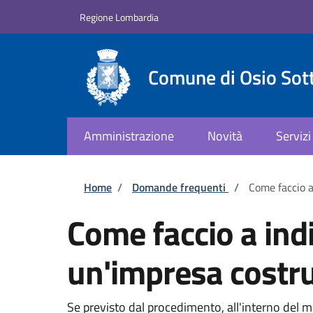
Salta al contenuto principale
Skip to footer content
Regione Lombardia
Comune di Osio Sot
Amministrazione
Novità
Servizi
Briciole di pane
Home
/
Domande frequenti
/
Come faccio a
Come faccio a indi
un'impresa costru
Se previsto dal procedimento, all'interno del 