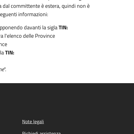
uata dal committente è estera, quindi non è
 seguenti informazioni:
pponendo davanti la sigla
TIN:
tra l'elenco delle Province
ince
gla
TIN:
ne
".
Note legali
Richiedi assistenza