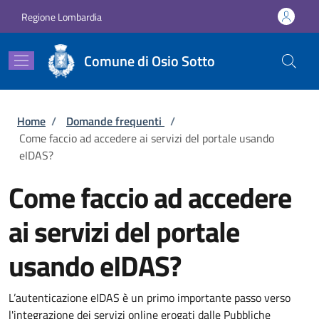
Salta al contenuto principale
Skip to footer content
Regione Lombardia
Comune di Osio Sotto
Briciole di pane
Home
/
Domande frequenti
/
Come faccio ad accedere ai servizi del portale usando
eIDAS?
Come faccio ad accedere
ai servizi del portale
usando eIDAS?
L’autenticazione eIDAS è un primo importante passo verso
l'integrazione dei servizi online erogati dalle Pubbliche