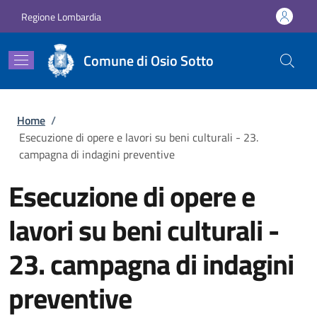
Salta al contenuto principale
Skip to footer content
Regione Lombardia
Comune di Osio Sotto
Briciole di pane
Home
/
Esecuzione di opere e lavori su beni culturali - 23.
campagna di indagini preventive
Esecuzione di opere e
lavori su beni culturali -
23. campagna di indagini
preventive