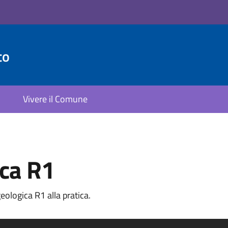
to
Vivere il Comune
ica R1
ologica R1 alla pratica.