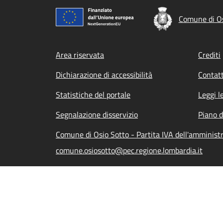
Comune di Os
Footer menu
Area riservata
Crediti
Dichiarazione di accessibilità
Contatt
Statistiche del portale
Leggi l
Segnalazione disservizio
Piano d
Comune di Osio Sotto - Partita IVA dell'amminis
comune.osiosotto@pec.regione.lombardia.it