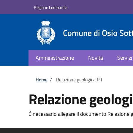
Salta al contenuto principale
Skip to footer content
Regione Lombardia
Comune di Osio Sot
Amministrazione
Novità
Servizi
Briciole di pane
Home
/
Relazione geologica R1
Relazione geolog
È necessario allegare il documento Relazione ge