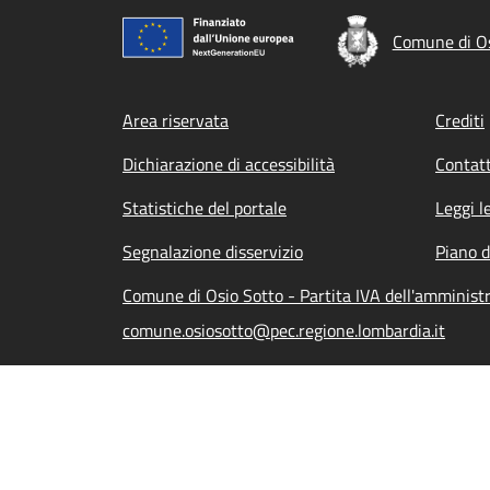
Comune di Os
Footer menu
Area riservata
Crediti
Dichiarazione di accessibilità
Contatt
Statistiche del portale
Leggi l
Segnalazione disservizio
Piano d
Comune di Osio Sotto - Partita IVA dell'amminis
comune.osiosotto@pec.regione.lombardia.it