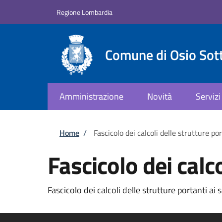
Salta al contenuto principale
Skip to footer content
Regione Lombardia
Comune di Osio Sot
Amministrazione
Novità
Servizi
Briciole di pane
Home
/
Fascicolo dei calcoli delle strutture po
Fascicolo dei calco
Fascicolo dei calcoli delle strutture portanti ai 