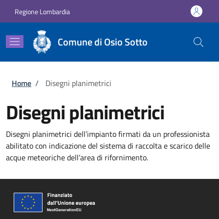
Salta al contenuto principale
Skip to footer content
Regione Lombardia
Comune di Osio Sotto
Briciole di pane
Home
/
Disegni planimetrici
Disegni planimetrici
Disegni planimetrici dell’impianto firmati da un professionista
abilitato con indicazione del sistema di raccolta e scarico delle
acque meteoriche dell’area di rifornimento.