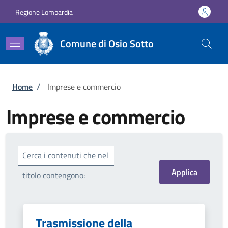
Salta al contenuto principale
Skip to footer content
Regione Lombardia
Comune di Osio Sotto
Briciole di pane
Home
/
Imprese e commercio
Imprese e commercio
Cerca i contenuti che nel
titolo contengono:
Trasmissione della