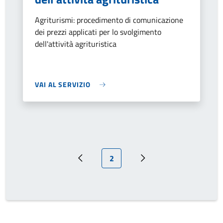
Agriturismi: procedimento di comunicazione
dei prezzi applicati per lo svolgimento
dell'attività agrituristica
VAI AL SERVIZIO
Pagina attuale
2
Pagina precedente
Prossima pagina