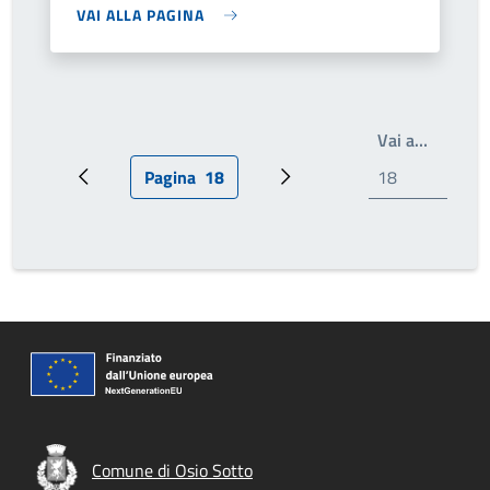
VAI ALLA PAGINA
Write th
Vai a…
Pagina
18
Pagina precedente
Pagina attuale
Prossima pagina
Comune di Osio Sotto