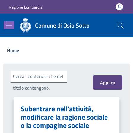
Salta al contenuto principale
Skip to footer content
Regione Lombardia
Comune di Osio Sotto
Briciole di pane
Home
Cerca i contenuti che nel
titolo contengono:
Subentrare nell'attività,
modificare la ragione sociale
o la compagine sociale