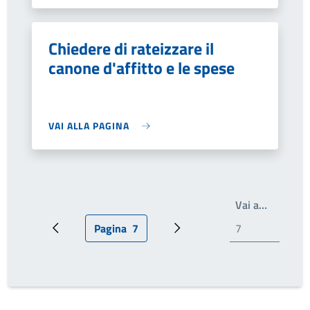
Chiedere di rateizzare il
canone d'affitto e le spese
VAI ALLA PAGINA
Write th
Vai a…
Pagina
7
Pagina precedente
Pagina attuale
Prossima pagina