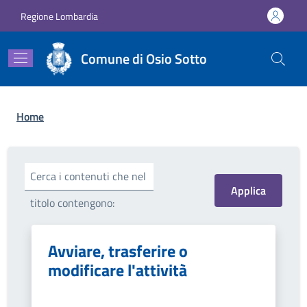
Salta al contenuto principale
Skip to footer content
Regione Lombardia
Comune di Osio Sotto
Briciole di pane
Home
Cerca i contenuti che nel
titolo contengono:
Avviare, trasferire o
modificare l'attività