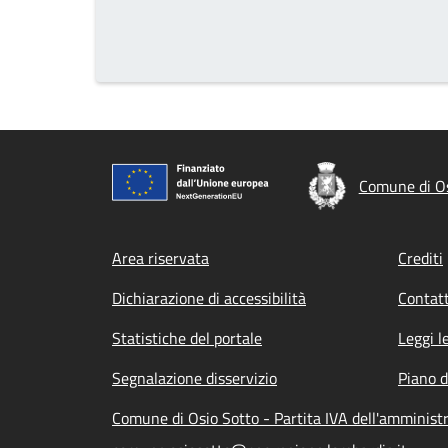
Comune di Os
Footer menu
Area riservata
Crediti
Dichiarazione di accessibilità
Contatt
Statistiche del portale
Leggi l
Segnalazione disservizio
Piano d
Comune di Osio Sotto - Partita IVA dell'amminis