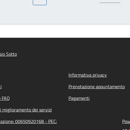
Pagina precedente
Pagina attuale
Pagina
Prossima pagina
io Sotto
Informativa privacy
i
Prenotazione appuntamento
e FAQ
Pagamenti
i miglioramento dei servizi
trazione: 00650920168 - PEC:
Pow