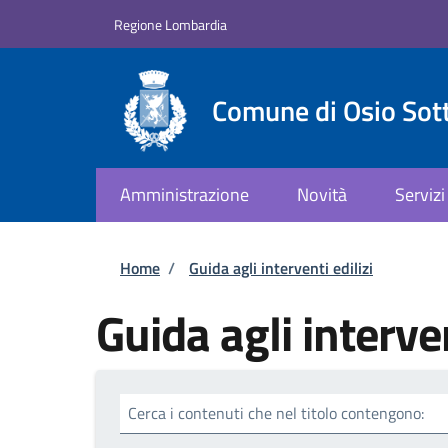
Salta al contenuto principale
Skip to footer content
Regione Lombardia
Comune di Osio Sot
Amministrazione
Novità
Servizi
Briciole di pane
Home
/
Guida agli interventi edilizi
Guida agli interven
Cerca i contenuti che nel titolo contengono: