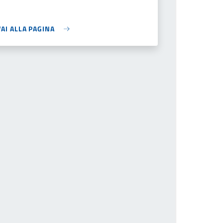
VAI ALLA PAGINA
he page number you want to go to