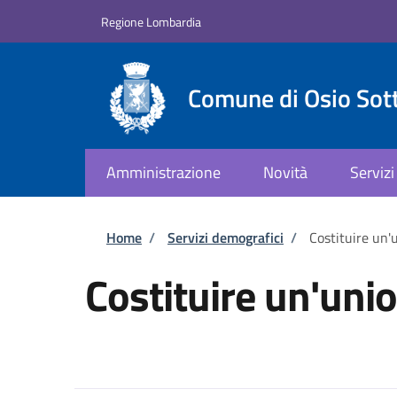
Salta al contenuto principale
Skip to footer content
Regione Lombardia
Comune di Osio Sot
Amministrazione
Novità
Servizi
Briciole di pane
Home
/
Servizi demografici
/
Costituire un'u
Costituire un'unio