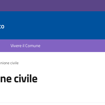
to
Vivere il Comune
nione civile
ne civile