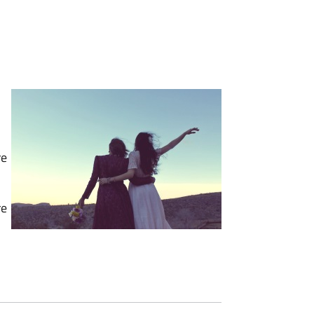
re
re