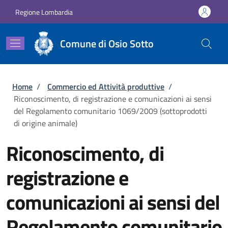
Salta al contenuto principale
Skip to footer content
Regione Lombardia
Comune di Osio Sotto
Briciole di pane
Home
/
Commercio ed Attività produttive
/
Riconoscimento, di registrazione e comunicazioni ai sensi
del Regolamento comunitario 1069/2009 (sottoprodotti
di origine animale)
Riconoscimento, di
registrazione e
comunicazioni ai sensi del
Regolamento comunitario