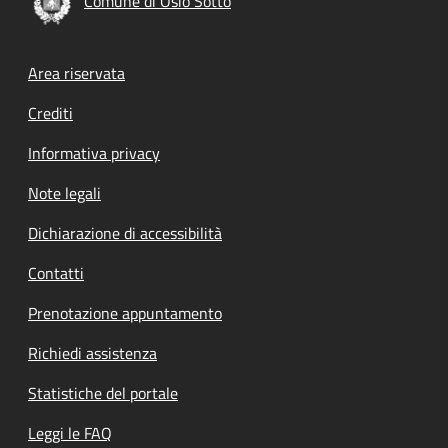
Comune di Osio Sotto
Footer menu
Area riservata
Crediti
Informativa privacy
Note legali
Dichiarazione di accessibilità
Contatti
Prenotazione appuntamento
Richiedi assistenza
Statistiche del portale
Leggi le FAQ