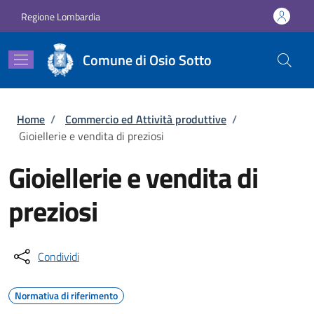
Salta al contenuto principale
Skip to footer content
Regione Lombardia
Comune di Osio Sotto
Briciole di pane
Home
/
Commercio ed Attività produttive
/
Gioiellerie e vendita di preziosi
Gioiellerie e vendita di
preziosi
Condividi
Normativa di riferimento