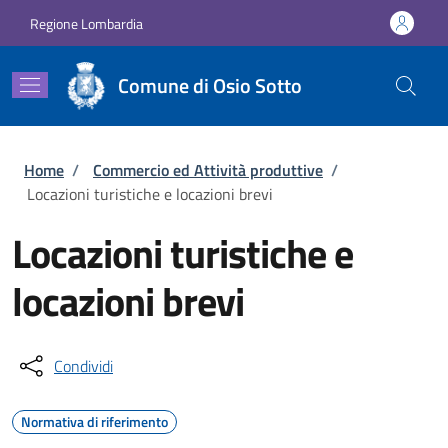
Salta al contenuto principale
Skip to footer content
Regione Lombardia
Comune di Osio Sotto
Briciole di pane
Home
/
Commercio ed Attività produttive
/
Locazioni turistiche e locazioni brevi
Locazioni turistiche e
locazioni brevi
Condividi
Normativa di riferimento