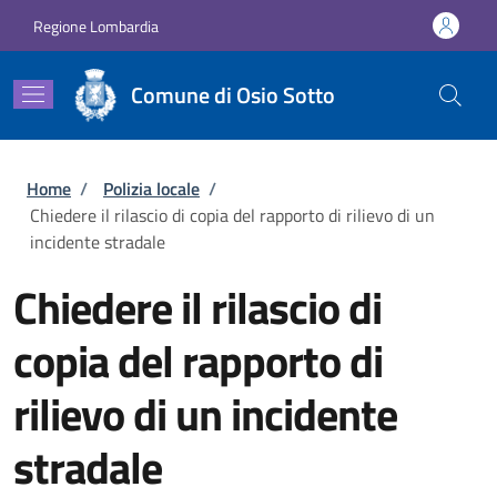
Salta al contenuto principale
Skip to footer content
Regione Lombardia
Comune di Osio Sotto
Briciole di pane
Home
/
Polizia locale
/
Chiedere il rilascio di copia del rapporto di rilievo di un
incidente stradale
Chiedere il rilascio di
copia del rapporto di
rilievo di un incidente
stradale