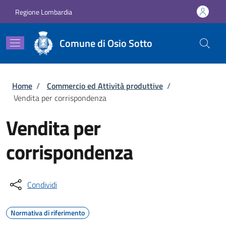
Salta al contenuto principale
Skip to footer content
Regione Lombardia
Comune di Osio Sotto
Briciole di pane
Home
/
Commercio ed Attività produttive
/
Vendita per corrispondenza
Vendita per
corrispondenza
Condividi
Normativa di riferimento