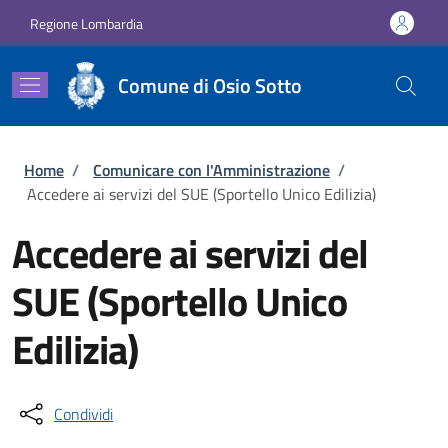
Salta al contenuto principale
Skip to footer content
Regione Lombardia
Comune di Osio Sotto
Briciole di pane
Home
/
Comunicare con l'Amministrazione
/
Accedere ai servizi del SUE (Sportello Unico Edilizia)
Accedere ai servizi del
SUE (Sportello Unico
Edilizia)
Condividi