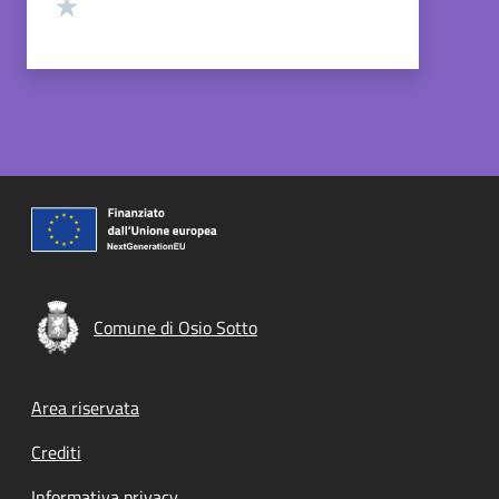
Valuta 1 stelle su 5
Comune di Osio Sotto
Footer menu
Area riservata
Crediti
Informativa privacy