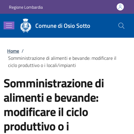
Salta al contenuto principale
Skip to footer content
Regione Lombardia
Comune di Osio Sotto
Briciole di pane
Home
/
Somministrazione di alimenti e bevande: modificare il
ciclo produttivo o i locali/impianti
Somministrazione di
alimenti e bevande:
modificare il ciclo
produttivo o i