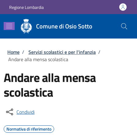
Salta al contenuto principale
Skip to footer content
Regione Lombardia
Comune di Osio Sotto
Briciole di pane
Home
/
Servizi scolastici e per l'infanzia
/
Andare alla mensa scolastica
Andare alla mensa
scolastica
Condividi
Normativa di riferimento