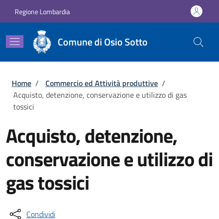
Salta al contenuto principale
Skip to footer content
Regione Lombardia
Comune di Osio Sotto
Briciole di pane
Home
/
Commercio ed Attività produttive
/
Acquisto, detenzione, conservazione e utilizzo di gas
tossici
Acquisto, detenzione,
conservazione e utilizzo di
gas tossici
Condividi