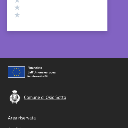
Valuta 2 stelle su 5
Valuta 1 stelle su 5
Comune di Osio Sotto
Footer menu
Area riservata