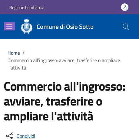
Salta al contenuto principale
Skip to footer content
Regione Lombardia
Comune di Osio Sotto
Briciole di pane
Home
/
Commercio all'ingrosso: avviare, trasferire o ampliare
l'attività
Commercio all'ingrosso:
avviare, trasferire o
ampliare l'attività
Condividi