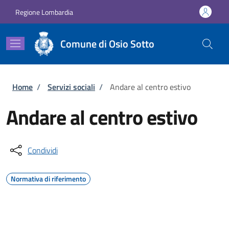
Salta al contenuto principale
Skip to footer content
Regione Lombardia
Comune di Osio Sotto
Briciole di pane
Home
/
Servizi sociali
/
Andare al centro estivo
Andare al centro estivo
Condividi
Normativa di riferimento