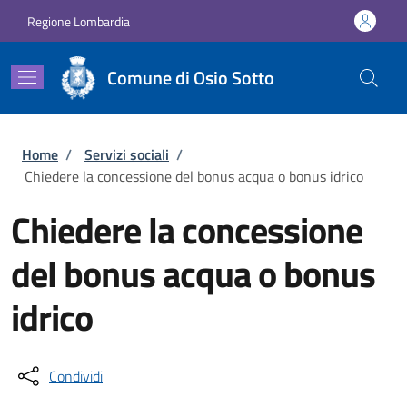
Salta al contenuto principale
Skip to footer content
Regione Lombardia
Comune di Osio Sotto
Briciole di pane
Home
/
Servizi sociali
/
Chiedere la concessione del bonus acqua o bonus idrico
Chiedere la concessione
del bonus acqua o bonus
idrico
Condividi