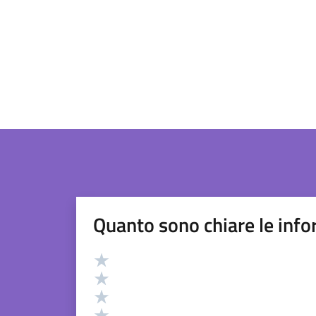
Quanto sono chiare le info
Valutazione
Valuta 5 stelle su 5
Valuta 4 stelle su 5
Valuta 3 stelle su 5
Valuta 2 stelle su 5