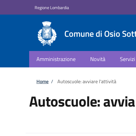
Salta al contenuto principale
Skip to footer content
Regione Lombardia
Comune di Osio Sot
Amministrazione
Novità
Servizi
Briciole di pane
Home
/
Autoscuole: avviare l'attività
Autoscuole: avviar