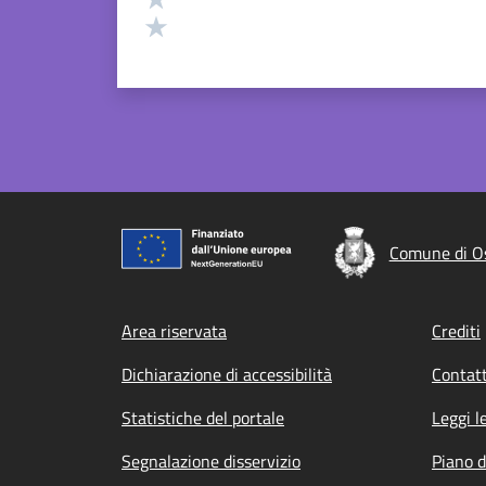
Valuta 1 stelle su 5
Comune di Os
Footer menu
Area riservata
Crediti
Dichiarazione di accessibilità
Contatt
Statistiche del portale
Leggi l
Segnalazione disservizio
Piano d