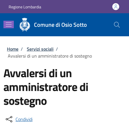
Salta al contenuto principale
Skip to footer content
Regione Lombardia
Comune di Osio Sotto
Briciole di pane
Home
/
Servizi sociali
/
Avvalersi di un amministratore di sostegno
Avvalersi di un
amministratore di
sostegno
Condividi