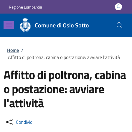
Salta al contenuto principale
Skip to footer content
Regione Lombardia
Comune di Osio Sotto
Briciole di pane
Home
/
Affitto di poltrona, cabina o postazione: avviare l'attività
Affitto di poltrona, cabina
o postazione: avviare
l'attività
Condividi