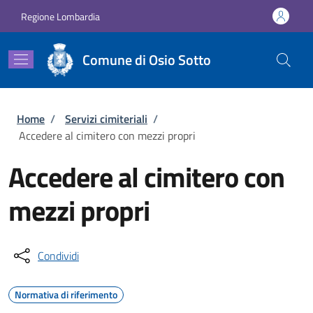
Salta al contenuto principale
Skip to footer content
Regione Lombardia
Comune di Osio Sotto
Briciole di pane
Home
/
Servizi cimiteriali
/
Accedere al cimitero con mezzi propri
Accedere al cimitero con
mezzi propri
Condividi
Normativa di riferimento