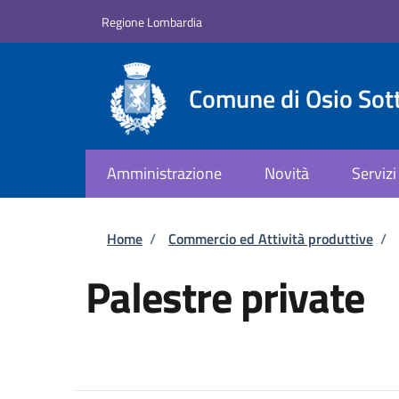
Salta al contenuto principale
Skip to footer content
Regione Lombardia
Comune di Osio Sot
Amministrazione
Novità
Servizi
Briciole di pane
Home
/
Commercio ed Attività produttive
/
Palestre private