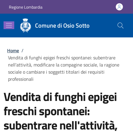
Salta al contenuto principale
Skip to footer content
Regione Lombardia
Comune di Osio Sotto
Briciole di pane
Home
/
Vendita di funghi epigei freschi spontanei: subentrare
nell'attività, modificare la compagine sociale, la ragione
sociale o cambiare i soggetti titolari dei requisiti
professionali
Vendita di funghi epigei
freschi spontanei:
subentrare nell'attività,